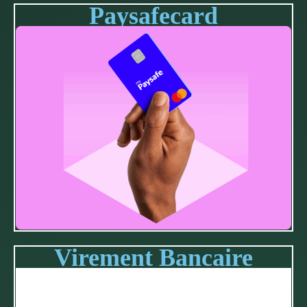
Paysafecard
Virement Bancaire