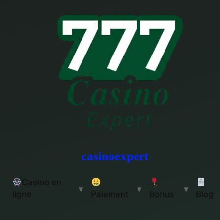
casinoexpert
Casino en
ligne
Paiement
Bonus
Blog