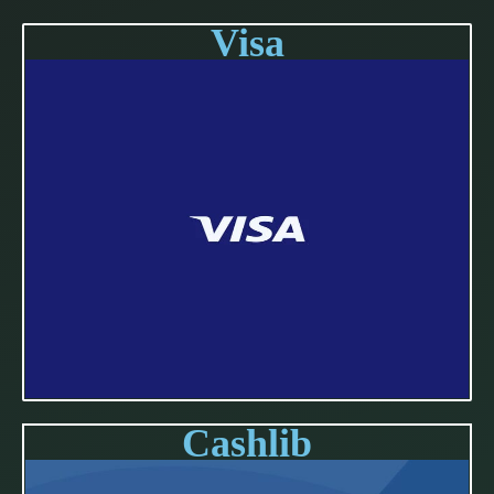
Visa
Cashlib