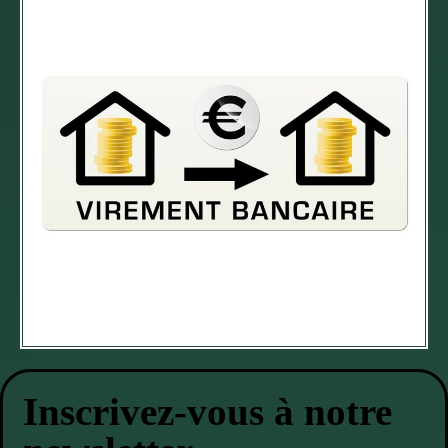
Inscrivez-vous à notre