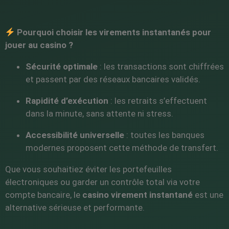
Pourquoi choisir les virements instantanés pour
jouer au casino ?
Sécurité optimale
: les transactions sont chiffrées
et passent par des réseaux bancaires validés.
Rapidité d’exécution
: les retraits s’effectuent
dans la minute, sans attente ni stress.
Accessibilité universelle
: toutes les banques
modernes proposent cette méthode de transfert.
Que vous souhaitiez éviter les portefeuilles
électroniques ou garder un contrôle total via votre
compte bancaire, le
casino virement instantané
est une
alternative sérieuse et performante.