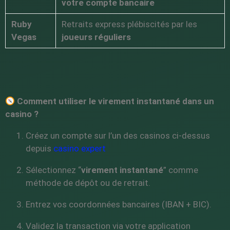
votre compte bancaire
Ruby
Retraits express plébiscités par les
Vegas
joueurs réguliers
Comment utiliser le virement instantané dans un
casino ?
Créez un compte sur l’un des casinos ci-dessus
depuis
casino expert
Sélectionnez “
virement instantané
” comme
méthode de dépôt ou de retrait.
Entrez vos coordonnées bancaires (IBAN + BIC).
Validez la transaction via votre application