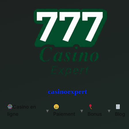
casinoexpert
Casino en
ligne
Paiement
Bonus
Blog