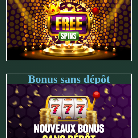
Bonus sans dépôt