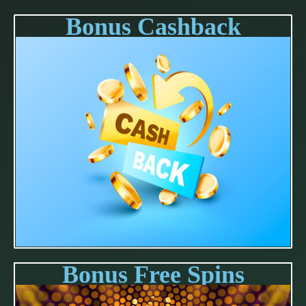
Bonus Cashback
Bonus Free Spins